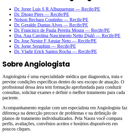
Dr. Jorge Luis S R Albuquerque
—
Recife
/PE
Dr. Diogo Pires
—
Recife
/PE
Nelson Bechara Coutinho
—
Recife
/PE
Dr. Geraldo Dantas Alves
—
Recife
/PE
Dr. Francisco de Paula Pereira Moura
—
Recife
/PE
Dra. Ana Carolina Nascimento Netto Djaló
—
Recife
/PE
Dr. Jose Nestor F Aguiar Neto
—
Recife
/PE
Dr. Jorge Seraphim
—
Recife
/PE
Dr. Vladir Erick Santos Rocha
—
Recife
/PE
Sobre
Angiologista
Angiologista é uma especialidade médica que diagnostica, trata e
previne condições específicas dentro do seu escopo de atuação. O
profissional dessa área tem formação aprofundada para conduzir
consultas, solicitar exames e definir o melhor tratamento para cada
paciente.
Acompanhamento regular com um especialista em Angiologista faz
diferença na detecção precoce de problemas e na definição de
planos de tratamento individualizados. Pela Naora você compara
perfis, avaliações, convênios aceitos e horários disponíveis em
poucos cliques.